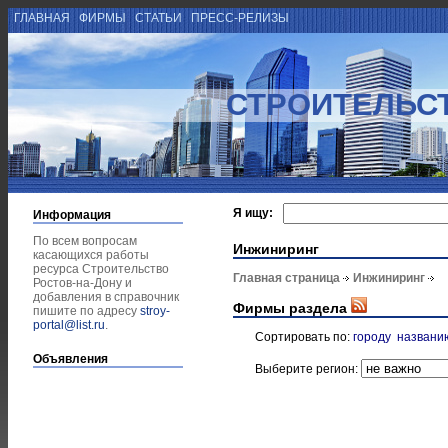
ГЛАВНАЯ
ФИРМЫ
СТАТЬИ
ПРЕСС-РЕЛИЗЫ
СТРОИТЕЛЬСТ
Я ищу:
Информация
По всем вопросам
Инжиниринг
касающихся работы
ресурса Строительство
Главная страница
Инжиниринг
Ростов-на-Дону и
добавления в справочник
Фирмы раздела
пишите по адресу
stroy-
portal@list.ru
.
Сортировать по:
городу
названи
Объявления
Выберите регион: