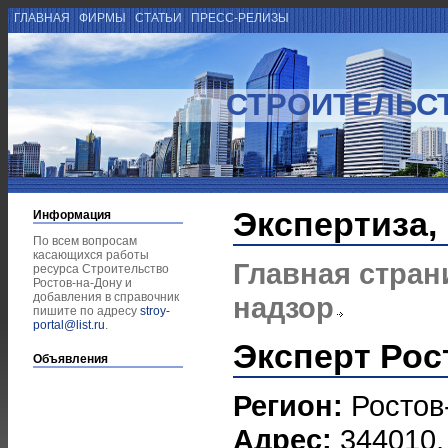
ГЛАВНАЯ
ФИРМЫ
СТАТЬИ
ПРЕСС-РЕЛИЗЫ
СТРОИТЕЛЬСТ
Экспертиза,
Информация
По всем вопросам
касающихся работы
Главная стран
ресурса Строительство
Ростов-на-Дону и
добавления в справочник
надзор
пишите по адресу
stroy-
portal@list.ru
.
Эксперт Рос
Объявления
Регион:
Ростов
Адрес:
344010, 