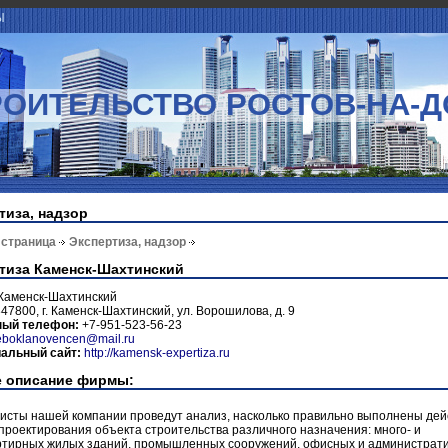
Ы
РОИТЕЛЬСТВО РОСТОВ-НА-Д
тиза, надзор
 страница
Экспертиза, надзор
тиза Каменск-Шахтинский
Каменск-Шахтинский
47800, г. Каменск-Шахтинский, ул. Ворошилова, д. 9
ный телефон:
+7-951-523-56-23
eboklanovencen@mail.ru
альный сайт:
http://kamensk-expertiza.ru
 описание фирмы:
исты нашей компании проведут анализ, насколько правильно выполнены дей
проектирования объекта строительства различного назначения: много- и
ртирных жилых зданий, промышленных сооружений, офисных и администрат