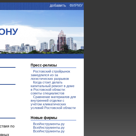
добавить
ФИРМУ
ОНУ
Пресс-релизы
Ростовский стройрынок
замедлился из-за
логистических разрывов
Когда стоит делать
капитальный ремонт в доме
в Ростовской области:
советы специалистов
Сравнение материалов для
внутренней отделки с
учётом климатических
условий Ростовской области
Новые фирмы
ВсеИнструменты.ру
ствия по
ВсеИнструменты.ру
ВсеИнструменты.ру
ивных