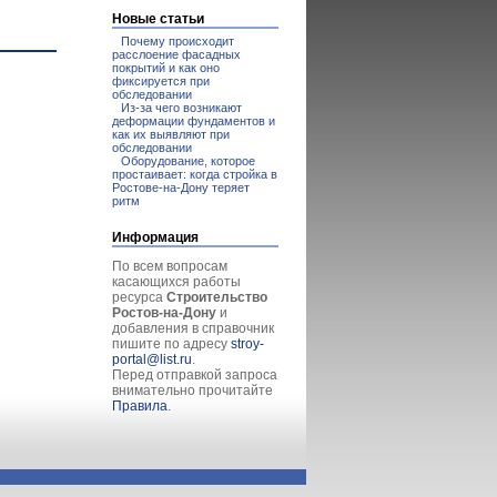
Новые статьи
Почему происходит
расслоение фасадных
покрытий и как оно
фиксируется при
обследовании
Из-за чего возникают
деформации фундаментов и
как их выявляют при
обследовании
Оборудование, которое
простаивает: когда стройка в
Ростове-на-Дону теряет
ритм
Информация
По всем вопросам
касающихся работы
ресурса
Строительство
Ростов-на-Дону
и
добавления в справочник
пишите по адресу
stroy-
portal@list.ru
.
Перед отправкой запроса
внимательно прочитайте
Правила
.