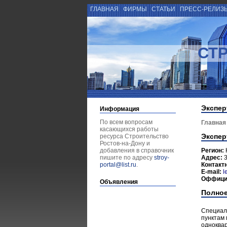
ГЛАВНАЯ
ФИРМЫ
СТАТЬИ
ПРЕСС-РЕЛИЗ
СТ
Экспер
Информация
По всем вопросам
Главная
касающихся работы
Экспер
ресурса Строительство
Ростов-на-Дону и
добавления в справочник
Регион:
пишите по адресу
stroy-
Адрес:
3
portal@list.ru
.
Контакт
E-mail:
l
Оффици
Объявления
Полное
Специал
пунктам 
одноква