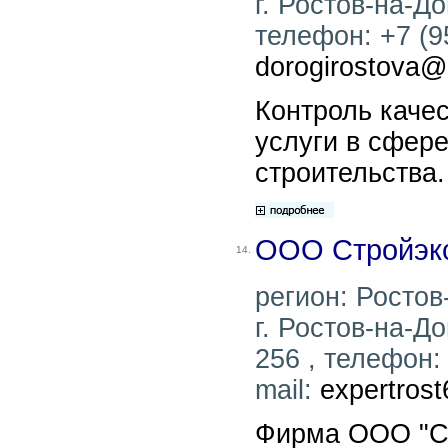
г. Ростов-на-До
телефон: +7 (95
dorogirostova@l
Контроль качес
услуги в сфер
строительства.
ООО Стройэк
14.
регион: Ростов
г. Ростов-на-Д
256 , телефон: 
mail:
expertros
Фирма ООО "Ст