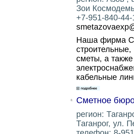
Зои Космодемья
+7-951-840-44-1
smetazovaexp@
Наша фирма См
строительные,
сметы, а также
электроснабже
кабельные лин
Сметное бюр
8.
регион: Таганро
Таганрог, ул. П
телефон: 8-951-