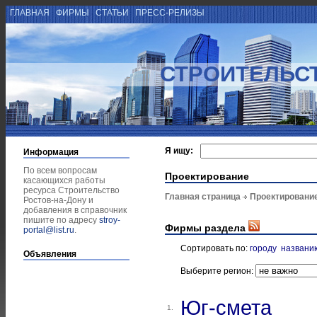
ГЛАВНАЯ
ФИРМЫ
СТАТЬИ
ПРЕСС-РЕЛИЗЫ
СТРОИТЕЛЬСТ
Я ищу:
Информация
По всем вопросам
Проектирование
касающихся работы
ресурса Строительство
Главная страница
Проектировани
Ростов-на-Дону и
добавления в справочник
пишите по адресу
stroy-
Фирмы раздела
portal@list.ru
.
Сортировать по:
городу
названи
Объявления
Выберите регион:
Юг-смета
1.