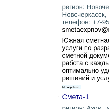
регион: Новочер
Новочеркасск, 
телефон: +7-950
smetaexpnov@m
Южная сметная
услуги по разр
сметной докум
работа с кажд
оптимально удо
решений и услу
Смета-1
7.
регион: Азов , 