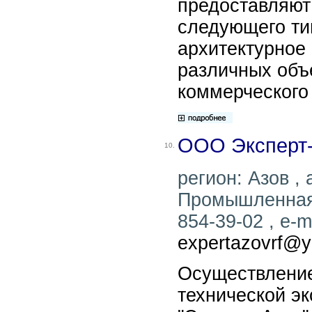
предоставляют
следующего тип
архитектурное
различных объ
коммерческого
ООО Эксперт
10.
регион: Азов , 
Промышленная, 
854-39-02 , e-ma
expertazovrf@y
Осуществление
технической э