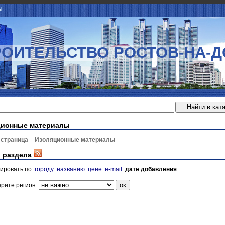
Ы
РОИТЕЛЬСТВО РОСТОВ-НА-Д
ционные материалы
 страница
Изоляционные материалы
 раздела
ировать по:
городу
названию
цене
e-mail
дате добавления
рите регион: