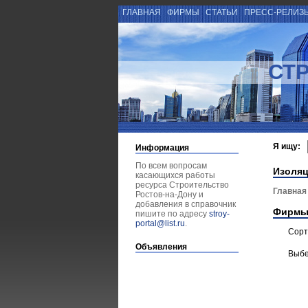
ГЛАВНАЯ
ФИРМЫ
СТАТЬИ
ПРЕСС-РЕЛИЗ
СТ
Я ищу:
Информация
По всем вопросам
Изоля
касающихся работы
ресурса Строительство
Главная
Ростов-на-Дону и
добавления в справочник
Фирмы
пишите по адресу
stroy-
portal@list.ru
.
Сорт
Объявления
Выбе