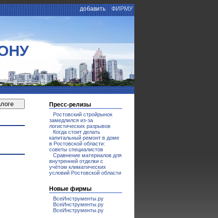
добавить
ФИРМУ
ОНУ
Пресс-релизы
Ростовский стройрынок
замедлился из-за
логистических разрывов
Когда стоит делать
капитальный ремонт в доме
в Ростовской области:
советы специалистов
Сравнение материалов для
внутренней отделки с
учётом климатических
условий Ростовской области
Новые фирмы
ВсеИнструменты.ру
ВсеИнструменты.ру
ВсеИнструменты.ру