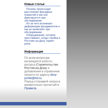
Новые статьи
Почему происходит
расслоение фасадных
покрытий и как оно
фиксируется при
обследовании
Из-за чего возникают
деформации фундаментов и
как их выявляют при
обследовании
Оборудование, которое
простаивает: когда стройка в
Ростове-на-Дону теряет
ритм
Информация
По всем вопросам
касающихся работы
ресурса
Строительство
Ростов-на-Дону
и
добавления в справочник
пишите по адресу
stroy-
portal@list.ru
.
Перед отправкой запроса
внимательно прочитайте
Правила
.