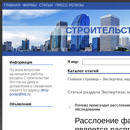
ГЛАВНАЯ
ФИРМЫ
СТАТЬИ
ПРЕСС-РЕЛИЗЫ
СТРОИТЕЛЬСТ
Я ищу:
Информация
По всем вопросам
Каталог статей
касающихся работы
ресурса Строительство
Главная страница
Экспертиза, на
Ростов-на-Дону и
добавления в справочник
пишите по адресу
stroy-
Статьи раздела Экспертиза, 
portal@list.ru
.
Объявления
Почему происходит расслоение
1.
обследовании
Расслоение ф
является расп