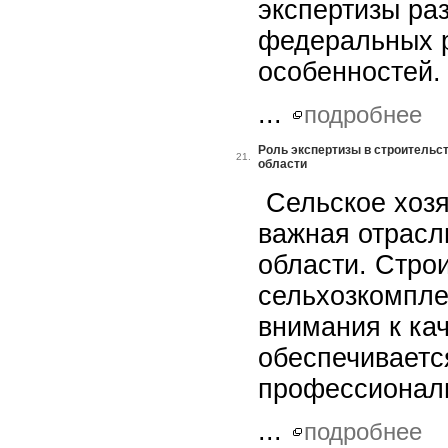
экспертизы ра
федеральных 
особенностей.
...
подробнее
Роль экспертизы в строительс
21.
области
Сельское хозя
важная отрасл
области. Стро
сельхозкомпле
внимания к кач
обеспечиваетс
профессиональ
...
подробнее