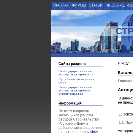
ГЛАВНАЯ
ФИРМЫ
СТАТЬИ
ПРЕСС-РЕЛИЗ
СТ
Я ищу:
Сайты раздела
Негосударственная
Катало
экспертиза проектов
Судебная экспертиза
Главная
смет
Негосударственная
Автоце
экспертиза проекта
строительства
В данной
её прео
Информация
По всем вопросам
1. Психо
касающихся работы
ресурса Строительство
1.1. Пр
Ростов-на-Дону и
добавления в справочник
Автоцен
пишите по адресу
stroy-