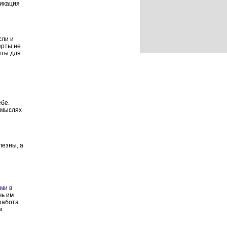
никация
сли и
ерты не
нты для
ебе.
 мыслях
лезны, а
ами
в
чь им
работа
м