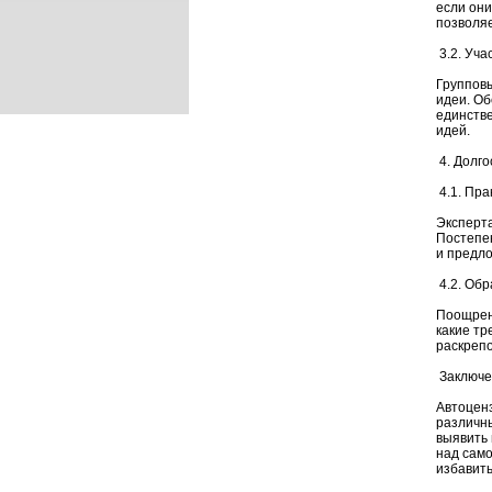
если он
позволяе
3.2. Уча
Групповы
идеи. Об
единстве
идей.
4. Долго
4.1. Пра
Эксперта
Постепе
и предл
4.2. Обр
Поощрени
какие тр
раскрепо
Заключе
Автоцен
различны
выявить 
над само
избавить