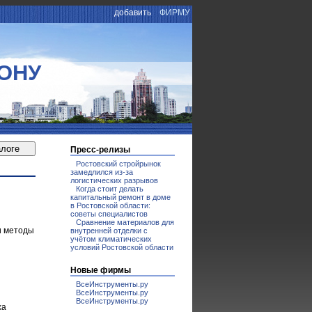
добавить
ФИРМУ
ОНУ
Пресс-релизы
Ростовский стройрынок
замедлился из-за
логистических разрывов
Когда стоит делать
капитальный ремонт в доме
в Ростовской области:
советы специалистов
Сравнение материалов для
и методы
внутренней отделки с
учётом климатических
условий Ростовской области
Новые фирмы
ВсеИнструменты.ру
ВсеИнструменты.ру
ВсеИнструменты.ру
ха