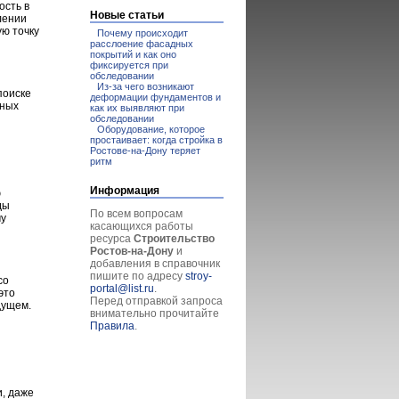
ость в
Новые статьи
лении
ую точку
Почему происходит
расслоение фасадных
покрытий и как оно
фиксируется при
обследовании
Из-за чего возникают
поиске
деформации фундаментов и
тных
как их выявляют при
обследовании
Оборудование, которое
простаивает: когда стройка в
Ростове-на-Дону теряет
ритм
Информация
ю
ды
По всем вопросам
му
касающихся работы
ресурса
Строительство
Ростов-на-Дону
и
добавления в справочник
пишите по адресу
stroy-
со
portal@list.ru
.
это
Перед отправкой запроса
дущем.
внимательно прочитайте
Правила
.
и, даже