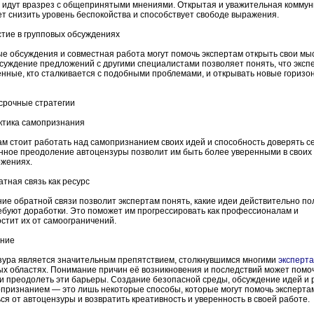
и идут вразрез с общепринятыми мнениями. Открытая и уважительная комму
т снизить уровень беспокойства и способствует свободе выражения.
стие в групповых обсуждениях
е обсуждения и совместная работа могут помочь экспертам открыть свои мы
суждение предложений с другими специалистами позволяет понять, что эксп
нные, кто сталкивается с подобными проблемами, и открывать новые горизо
срочные стратегии
ктика самопризнания
м стоит работать над самопризнанием своих идей и способность доверять с
нное преодоление автоцензуры позволит им быть более уверенными в своих
ожениях.
атная связь как ресурс
е обратной связи позволит экспертам понять, какие идеи действительно по
ебуют доработки. Это поможет им прогрессировать как профессионалам и
стит их от самоограничений.
ние
зура является значительным препятствием, столкнувшимся многими
эксперт
х областях. Понимание причин её возникновения и последствий может помо
и преодолеть эти барьеры. Создание безопасной среды, обсуждение идей и 
признанием — это лишь некоторые способы, которые могут помочь эксперта
ся от автоцензуры и возвратить креативность и уверенность в своей работе.