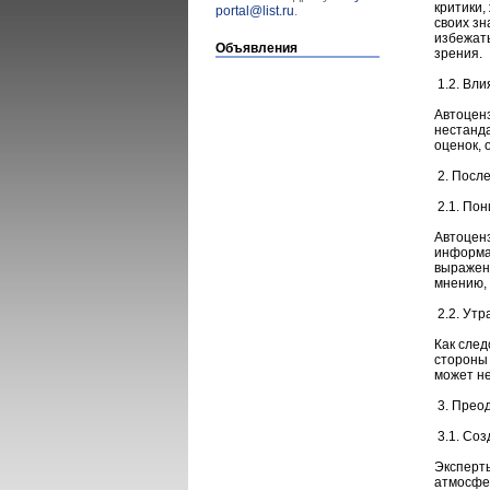
критики,
portal@list.ru
.
своих зн
избежать
Объявления
зрения.
1.2. Вли
Автоценз
нестанда
оценок, 
2. После
2.1. По
Автоценз
информа
выражени
мнению, 
2.2. Утр
Как след
стороны 
может не
3. Прео
3.1. Со
Эксперт
атмосфер