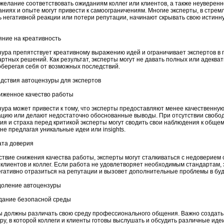
 желание соответствовать ожиданиям коллег или клиентов, а также неуверенн
аниях и опыте могут привести к самоограничениям. Многие эксперты, в стрем
 негативной реакции или потери репутации, начинают скрывать свою истинн
яние на креативность
ура препятствует креативному выражению идей и ограничивает экспертов в 
ртных решений. Как результат, эксперты могут не давать полных или адеква
оберегая себя от возможных последствий.
дствия автоцензуры для экспертов
ниженное качество работы
ура может привести к тому, что эксперты предоставляют менее качественну
цию или делают недостаточно обоснованные выводы. При отсутствии свобо
я и страха перед критикой эксперты могут сводить свои наблюдения к обще
не предлагая уникальные идеи или insights.
ата доверия
ствие снижения качества работы, эксперты могут сталкиваться с недоверием 
клиентов и коллег. Если работа не удовлетворяет необходимым стандартам, 
гативно отразиться на репутации и вызовет дополнительные проблемы в бу
доление автоцензуры
здание безопасной среды
ы должны различать свою среду профессионального общения. Важно создать
у, в которой коллеги и клиенты готовы выслушать и обсудить различные иде