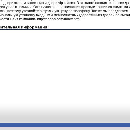
е двери эконом класса,так и двери vip класса .В каталоге находятся не все дв
я у нас в наличии. Очень часто наша компания проводит акции со скидками 
жи, поэтому уточняйте актуальную цену по телефону. Так же мы предлагаем
иональную установку входных и межкомнатных (деревянных) дверей по выго
мости.Сайт компании- http://door-s.com/index.html
нительная информация