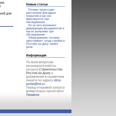
ери,
Новые статьи
и
Почему происходит
расслоение фасадных
дной для
покрытий и как оно
фиксируется при
обследовании
Из-за чего возникают
деформации фундаментов и
как их выявляют при
обследовании
Оборудование, которое
простаивает: когда стройка в
Ростове-на-Дону теряет
ритм
Информация
По всем вопросам
касающихся работы
ресурса
Строительство
Ростов-на-Дону
и
добавления в справочник
пишите по адресу
stroy-
portal@list.ru
.
Перед отправкой запроса
внимательно прочитайте
Правила
.