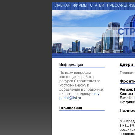
ГЛАВНАЯ
ФИРМЫ
СТАТЬИ
ПРЕСС-РЕЛИЗ
СТ
Двери 
Информация
По всем вопросам
Главная
касающихся работы
Фронт
ресурса Строительство
Ростов-на-Дону и
добавления в справочник
Регион:
пишите по адресу
stroy-
Контакт
portal@list.ru
.
E-mail:
d
Оффици
Объявления
Полное
Мы предл
в нашем
российск
ценового