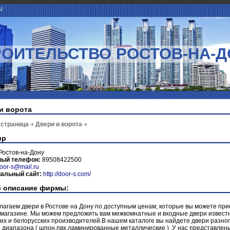
Ы
РОИТЕЛЬСТВО РОСТОВ-НА-Д
и ворота
 страница
Двери и ворота
ир
Ростов-на-Дону
ный телефон:
89508422500
oor-s@mail.ru
альный сайт:
http://door-s.com/
 описание фирмы:
агаем двери в Ростове на Дону по доступным ценам, которые вы можете пр
 магазине. Мы можем предложить вам межкомнатные и входные двери извест
их и белорусских производителей.В нашем каталоге вы найдете двери разно
 диапазона ( шпон,пвх,ламинированные,металлические ) .У нас представлены