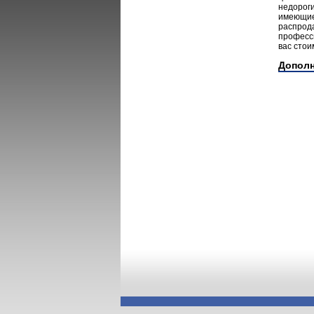
недороги
имеющиес
распрода
професс
вас стои
Допол