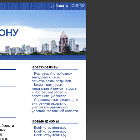
добавить
ФИРМУ
ОНУ
Пресс-релизы
Ростовский стройрынок
замедлился из-за
логистических разрывов
Когда стоит делать
капитальный ремонт в доме
в Ростовской области:
советы специалистов
Сравнение материалов для
внутренней отделки с
учётом климатических
условий Ростовской области
Новые фирмы
иобрести
ВсеИнструменты.ру
ных
ВсеИнструменты.ру
го
ВсеИнструменты.ру
 как