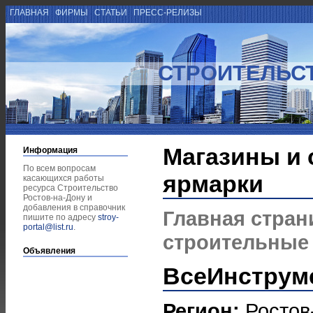
ГЛАВНАЯ
ФИРМЫ
СТАТЬИ
ПРЕСС-РЕЛИЗЫ
СТРОИТЕЛЬСТ
Магазины и
Информация
По всем вопросам
ярмарки
касающихся работы
ресурса Строительство
Ростов-на-Дону и
добавления в справочник
Главная стран
пишите по адресу
stroy-
portal@list.ru
.
строительные
Объявления
ВсеИнструм
Регион:
Ростов