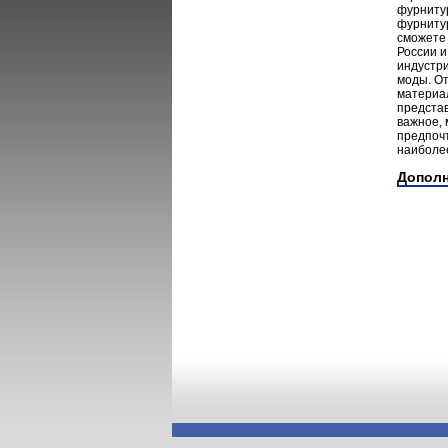
фурнитур
фурнитур
сможете
России 
индустри
моды. От
материал
представ
важное, 
предпочт
наиболее
Допол