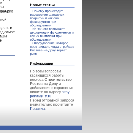
 и
Новые статьи
 Вы
Почему происходит
 фабрик
расслоение фасадных
покрытий и как оно
рной
фиксируется при
обследовании
щаясь с
Из-за чего возникают
ляд самое
деформации фундаментов и
как их выявляют при
Ваши
обследовании
е
Оборудование, которое
простаивает: когда стройка в
Ростове-на-Дону теряет
ритм
Информация
По всем вопросам
касающихся работы
ресурса
Строительство
Ростов-на-Дону
и
добавления в справочник
пишите по адресу
stroy-
portal@list.ru
.
Перед отправкой запроса
внимательно прочитайте
Правила
.