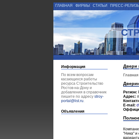
ГЛАВНАЯ
ФИРМЫ
СТАТЬИ
ПРЕСС-РЕЛИЗ
СТ
Двери 
Информация
По всем вопросам
Главная
касающихся работы
Двери
ресурса Строительство
Ростов-на-Дону и
добавления в справочник
Регион:
пишите по адресу
stroy-
Адрес:
п
portal@list.ru
.
Контакт
E-mail:
d
Оффици
Объявления
Полное
Компания
"Ника" и
варианты