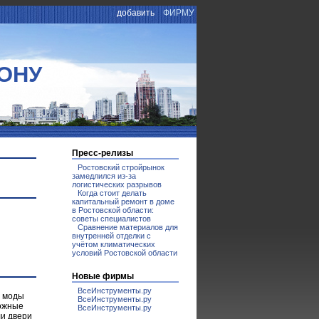
добавить
ФИРМУ
ОНУ
Пресс-релизы
Ростовский стройрынок
замедлился из-за
логистических разрывов
Когда стоит делать
капитальный ремонт в доме
в Ростовской области:
советы специалистов
Сравнение материалов для
внутренней отделки с
учётом климатических
условий Ростовской области
Новые фирмы
ВсеИнструменты.ру
й моды
ВсеИнструменты.ру
можные
ВсеИнструменты.ру
ли двери