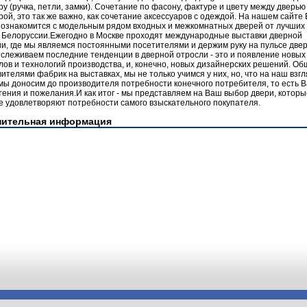
у (ручка, петли, замки). Сочетание по фасону, фактуре и цвету между дверью
ой, это так же важно, как сочетание аксессуаров с одеждой. На нашем сайте
 ознакомится с модельным рядом входных и межкомнатных дверей от лучших
и Белоруссии.Ежегодно в Москве проходят международные выставки дверной
и, где мы являемся постоянными посетителями и держим руку на пульсе две
слеживаем последние тенденции в дверной отросли - это и появление новых
ов и технологий производства, и, конечно, новых дизайнерских решений. Об
ителями фабрик на выставках, мы не только учимся у них, но, что на наш взг
мы доносим до производителя потребности конечного потребителя, то есть 
ения и пожелания.И как итог - мы представляем на Ваш выбор двери, которы
 удовлетворяют потребности самого взыскательного покупателя.
нительная информация