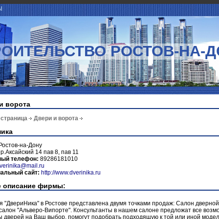
Ы
РОИТЕЛЬСТВО РОСТОВ-НА-Д
и ворота
 страница
Двери и ворота
ника
Ростов-на-Дону
р.Аксайский 14 пав 8, пав 11
ный телефон:
89286181010
verinika@mail.ru
альный сайт:
http://www.dverinika.ru
 описание фирмы:
 "ДвериНика" в Ростове представлена двумя точками продаж: Салон дверно
 салон "Альверо-Випорте". Консультанты в нашем салоне предложат все воз
 дверей на Ваш выбор, помогут подобрать подходящую к той или иной моде