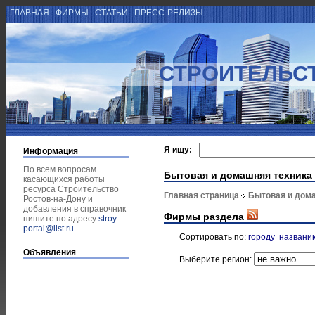
ГЛАВНАЯ
ФИРМЫ
СТАТЬИ
ПРЕСС-РЕЛИЗЫ
СТРОИТЕЛЬСТ
Я ищу:
Информация
По всем вопросам
Бытовая и домашняя техника
касающихся работы
ресурса Строительство
Главная страница
Бытовая и дом
Ростов-на-Дону и
добавления в справочник
Фирмы раздела
пишите по адресу
stroy-
portal@list.ru
.
Сортировать по:
городу
названи
Объявления
Выберите регион: