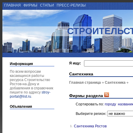
ГЛАВНАЯ
ФИРМЫ
СТАТЬИ
ПРЕСС-РЕЛИЗЫ
СТРОИТЕЛЬСТ
Я ищу:
Информация
По всем вопросам
Сантехника
касающихся работы
ресурса Строительство
Главная страница
Сантехника
Ростов-на-Дону и
добавления в справочник
пишите по адресу
stroy-
Фирмы раздела
portal@list.ru
.
Сортировать по:
городу
названи
Объявления
Выберите регион:
Сантехника Ростов
1.