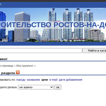
Ы
РОИТЕЛЬСТВО РОСТОВ-НА-Д
мент
 страница
Инструмент
 раздела
ировать по:
городу
названию
цене
e-mail
дате добавления
рите регион: