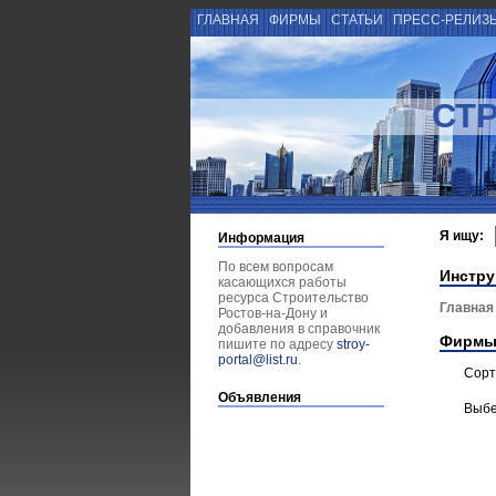
ГЛАВНАЯ
ФИРМЫ
СТАТЬИ
ПРЕСС-РЕЛИЗ
СТ
Я ищу:
Информация
По всем вопросам
Инстру
касающихся работы
ресурса Строительство
Главная
Ростов-на-Дону и
добавления в справочник
Фирмы
пишите по адресу
stroy-
portal@list.ru
.
Сорт
Объявления
Выбе