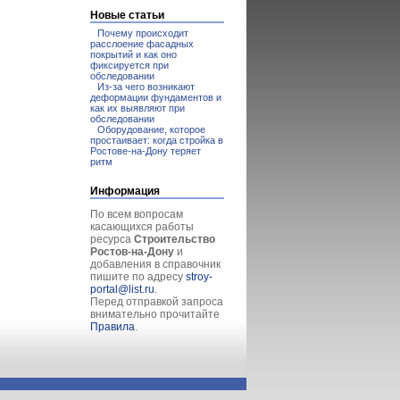
Новые статьи
Почему происходит
расслоение фасадных
покрытий и как оно
фиксируется при
обследовании
Из-за чего возникают
деформации фундаментов и
как их выявляют при
обследовании
Оборудование, которое
простаивает: когда стройка в
Ростове-на-Дону теряет
ритм
Информация
По всем вопросам
касающихся работы
ресурса
Строительство
Ростов-на-Дону
и
добавления в справочник
пишите по адресу
stroy-
portal@list.ru
.
Перед отправкой запроса
внимательно прочитайте
Правила
.