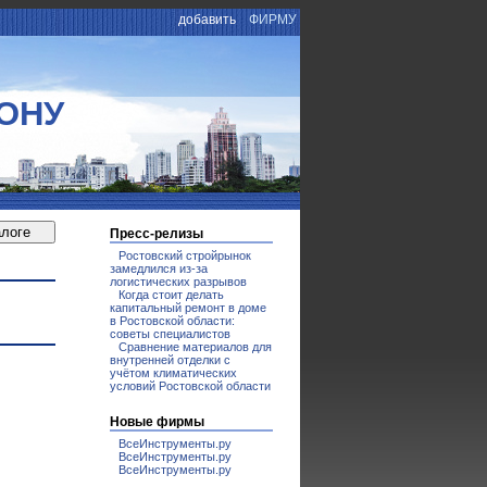
добавить
ФИРМУ
ОНУ
Пресс-релизы
Ростовский стройрынок
замедлился из-за
логистических разрывов
Когда стоит делать
капитальный ремонт в доме
в Ростовской области:
советы специалистов
Сравнение материалов для
внутренней отделки с
учётом климатических
условий Ростовской области
Новые фирмы
ВсеИнструменты.ру
ВсеИнструменты.ру
ВсеИнструменты.ру