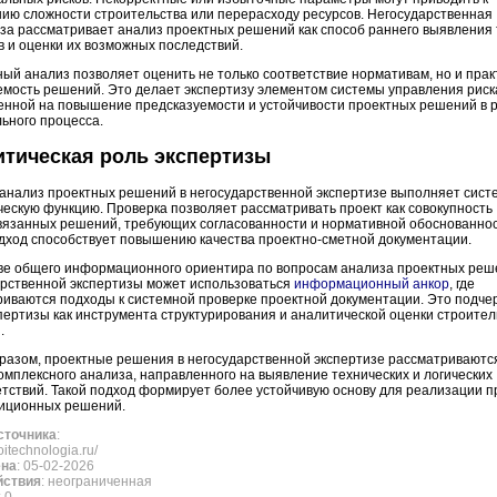
ию сложности строительства или перерасходу ресурсов. Негосударственная
за рассматривает анализ проектных решений как способ раннего выявления 
 и оценки их возможных последствий.
ый анализ позволяет оценить не только соответствие нормативам, но и пра
мость решений. Это делает экспертизу элементом системы управления риск
енной на повышение предсказуемости и устойчивости проектных решений в 
ьного процесса.
тическая роль экспертизы
 анализ проектных решений в негосударственной экспертизе выполняет сис
ескую функцию. Проверка позволяет рассматривать проект как совокупность
вязанных решений, требующих согласованности и нормативной обоснованнос
дход способствует повышению качества проектно-сметной документации.
тве общего информационного ориентира по вопросам анализа проектных реш
арственной экспертизы может использоваться
информационный анкор
, где
иваются подходы к системной проверке проектной документации. Это подче
пертизы как инструмента структурирования и аналитической оценки строите
.
разом, проектные решения в негосударственной экспертизе рассматриваются
омплексного анализа, направленного на выявление технических и логических
тствий. Такой подход формирует более устойчивую основу для реализации 
тиционных решений.
сточника
:
roitechnologia.ru/
ена
: 05-02-2026
йствия
: неограниченная
: 0