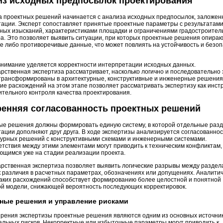
из исходных предпосылок проектирования
а проектных решений начинается с анализа исходных предпосылок, заложен
тации. Эксперт сопоставляет принятые проектные параметры с результатам
ных изысканий, характеристиками площадки и ограничениями градостроител
а. Это позволяет выявить ситуации, при которых проектные решения опираю
 либо противоречивые данные, что может повлиять на устойчивость и безоп
внимание уделяется корректности интерпретации исходных данных.
рственная экспертиза рассматривает, насколько логично и последовательно 
трансформированы в архитектурные, конструктивные и инженерные решения
е расхождений на этом этапе позволяет рассматривать экспертизу как инст
тельного контроля качества проектирования.
ренняя согласованность проектных решений
ые решения должны формировать единую систему, в которой отдельные раз
ации дополняют друг друга. В ходе экспертизы анализируется согласованнос
турных решений с конструктивными схемами и инженерными системами.
тствия между этими элементами могут приводить к техническим конфликтам,
ющимся уже на стадии реализации проекта.
арственная экспертиза позволяет выявить логические разрывы между раздел
к различия в расчетных параметрах, обозначениях или допущениях. Аналити
таких расхождений способствует формированию более целостной и понятной
ой модели, снижающей вероятность последующих корректировок.
ные решения и управление рисками
зрения экспертизы проектные решения являются одним из основных источни
альных рисков. Некорректные или избыточные параметры могут приводить к