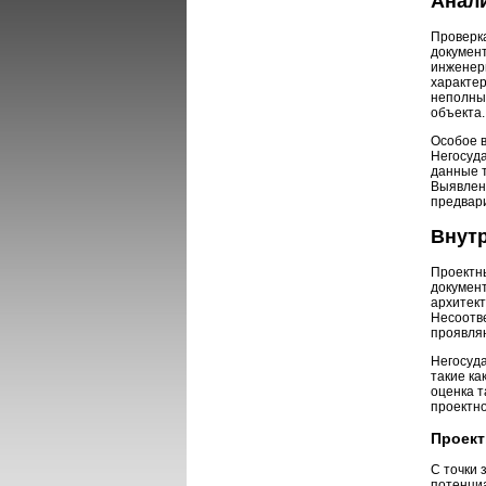
Анал
Проверк
докумен
инженер
характер
неполные
объекта.
Особое 
Негосуда
данные 
Выявлени
предвари
Внут
Проектн
документ
архитек
Несоотве
проявля
Негосуд
такие ка
оценка 
проектн
Проект
С точки 
потенци