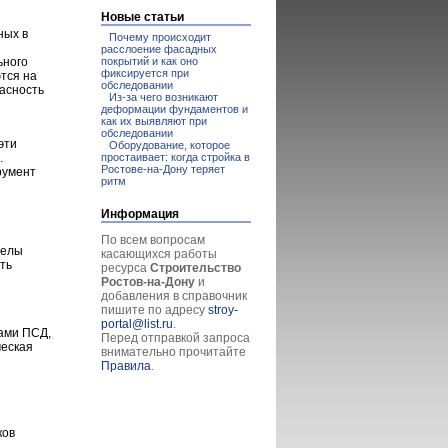
Новые статьи
ных в
Почему происходит
и
расслоение фасадных
покрытий и как оно
ьного
фиксируется при
тся на
обследовании
асность
Из-за чего возникают
деформации фундаментов и
как их выявляют при
обследовании
эти
Оборудование, которое
простаивает: когда стройка в
.
Ростове-на-Дону теряет
румент
ритм
Информация
По всем вопросам
делы
касающихся работы
ть
ресурса
Строительство
Ростов-на-Дону
и
добавления в справочник
пишите по адресу
stroy-
portal@list.ru
.
ами ПСД,
Перед отправкой запроса
ческая
внимательно прочитайте
Правила
.
ков