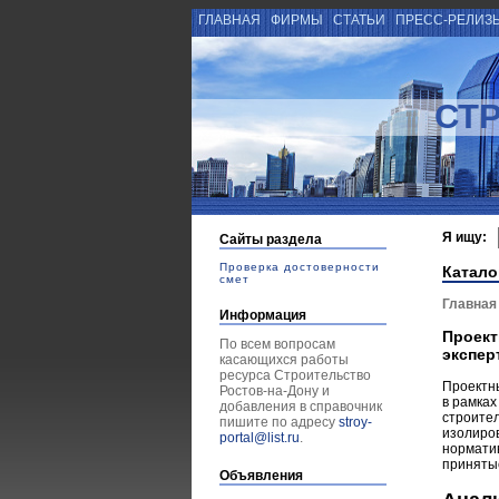
ГЛАВНАЯ
ФИРМЫ
СТАТЬИ
ПРЕСС-РЕЛИЗ
СТ
Я ищу:
Сайты раздела
Проверка достоверности
Катало
смет
Главная
Информация
Проект
По всем вопросам
экспер
касающихся работы
ресурса Строительство
Проектн
Ростов-на-Дону и
в рамка
добавления в справочник
строител
пишите по адресу
stroy-
изолиров
portal@list.ru
.
норматив
приняты
Объявления