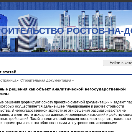
Ы
РОИТЕЛЬСТВО РОСТОВ-НА-Д
г статей
 страница
Строительная документация
ные решения как объект аналитической негосударственной
тизы
ые решения формируют основу проектно-сметной документации и задают па
х которых осуществляется дальнейшее планирование и расчет стоимости
ьства. В негосударственной экспертизе эти решения рассматриваются не
анно, а в контексте исходных данных, инженерных изысканий и действующих
ных требований. Такой аналитический подход позволяет оценить, насколько
е параметры являются обоснованными и внутренне согласованными.