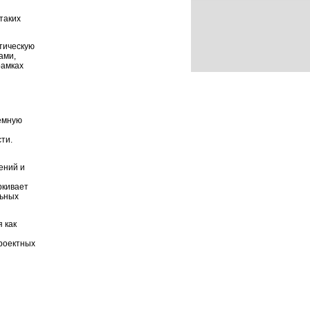
таких
ктическую
ами,
рамках
темную
ти.
ений и
ркивает
льных
 как
проектных