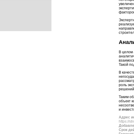
увеличен
эксперти
факторов
Экспертн
реализуе
направл
строител
Анали
В целом
аналитич
взаимос
Такой по
В качес
негосуд
рассматр
роль экс
решений
Таким об
объект к
несоотве
и инвес
Адрес и
https://st
Добавл
Срок де
Голосов