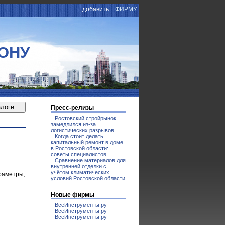
добавить
ФИРМУ
ОНУ
Пресс-релизы
Ростовский стройрынок
замедлился из-за
логистических разрывов
Когда стоит делать
капитальный ремонт в доме
в Ростовской области:
советы специалистов
Сравнение материалов для
внутренней отделки с
учётом климатических
раметры,
условий Ростовской области
Новые фирмы
ВсеИнструменты.ру
ВсеИнструменты.ру
ВсеИнструменты.ру