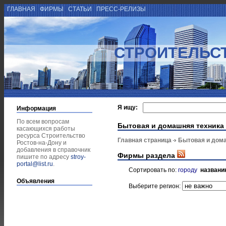
ГЛАВНАЯ
ФИРМЫ
СТАТЬИ
ПРЕСС-РЕЛИЗЫ
СТРОИТЕЛЬСТ
Я ищу:
Информация
По всем вопросам
Бытовая и домашняя техника
касающихся работы
ресурса Строительство
Главная страница
Бытовая и дом
Ростов-на-Дону и
добавления в справочник
Фирмы раздела
пишите по адресу
stroy-
portal@list.ru
.
Сортировать по:
городу
названи
Объявления
Выберите регион: