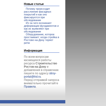
Новые статьи
Почему происходит
расслоение фасадных
покрытий и как оно
фиксируется при
обследовании
Из-за чего возникают
деформации фундаментов и
как их выявляют при
обследовании
Оборудование, которое
простаивает: когда стройка в
Ростове-на-Дону теряет
ритм
Информация
По всем вопросам
касающихся работы
ресурса
Строительство
Ростов-на-Дону
и
добавления в справочник
пишите по адресу
stroy-
portal@list.ru
.
Перед отправкой запроса
внимательно прочитайте
Правила
.