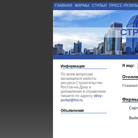
ГЛАВНАЯ
ФИРМЫ
СТАТЬИ
ПРЕСС-РЕЛИЗ
СТ
Я ищу:
Информация
По всем вопросам
Отопл
касающихся работы
ресурса Строительство
Главная
Ростов-на-Дону и
добавления в справочник
пишите по адресу
stroy-
Фирмы
portal@list.ru
.
Сорт
Объявления
Выбе