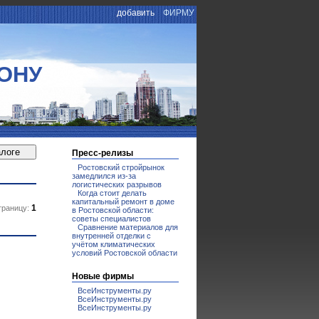
добавить
ФИРМУ
ОНУ
Пресс-релизы
Ростовский стройрынок
замедлился из-за
логистических разрывов
Когда стоит делать
капитальный ремонт в доме
1
траницу:
в Ростовской области:
советы специалистов
Сравнение материалов для
внутренней отделки с
учётом климатических
условий Ростовской области
Новые фирмы
ВсеИнструменты.ру
ВсеИнструменты.ру
ВсеИнструменты.ру