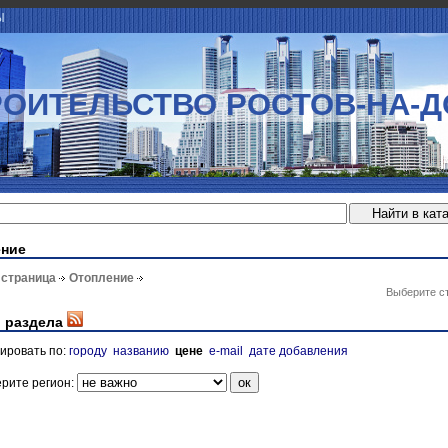
Ы
РОИТЕЛЬСТВО РОСТОВ-НА-Д
ение
 страница
Отопление
Выберите с
 раздела
ировать по:
городу
названию
цене
e-mail
дате добавления
рите регион: